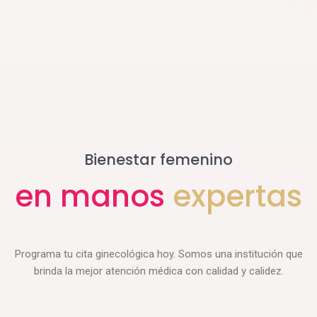
Bienestar femenino
e
n
m
a
n
o
s
e
x
p
e
r
t
a
s
Programa tu cita ginecológica hoy. Somos una institución que
brinda la mejor atención médica con calidad y calidez.