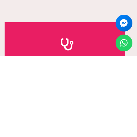
Histerectomía
Histerectomía
Laparoscópica
Laparoscópica
Reduce el riesgo de infección, menor dolor y menos
En Promoción con 30% de descuento. Incluye
cicatrices. Procedimiento mínimamente invasivo.
quirófano, torre de laparoscopia, honorarios
médicos, estancia hospitalaria y medicamentos.
Agendar Cita